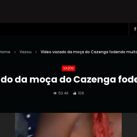
Home
Vazou
Vídeo vazado da moça do Cazenga fodendo muit
VAZOU
ado da moça do Cazenga fod
53.4K
106
Reprodutor
de
vídeo