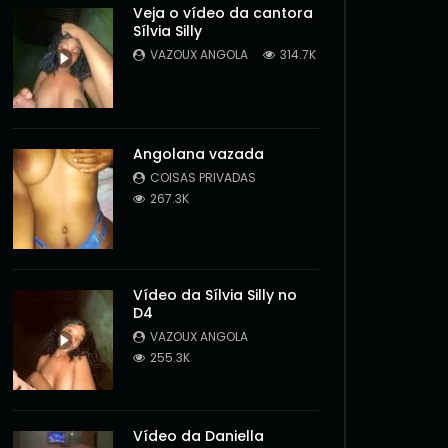
Veja o vídeo da cantora
Sílvia Silly
VAZOUX ANGOLA
314.7K
Angolana vazada
COISAS PRIVADAS
267.3K
Vídeo da Sílvia Silly no
D4
VAZOUX ANGOLA
255.3K
Later
Vídeo da Daniella