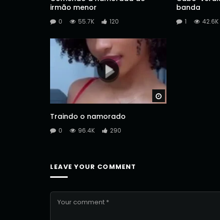
irmão menor
banda
0
55.7K
120
1
42.6K
Watch Later
Traindo o namorado
0
96.4K
290
LEAVE YOUR COMMENT