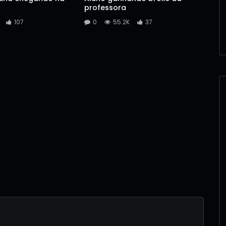
professora
107
0
55.2K
37