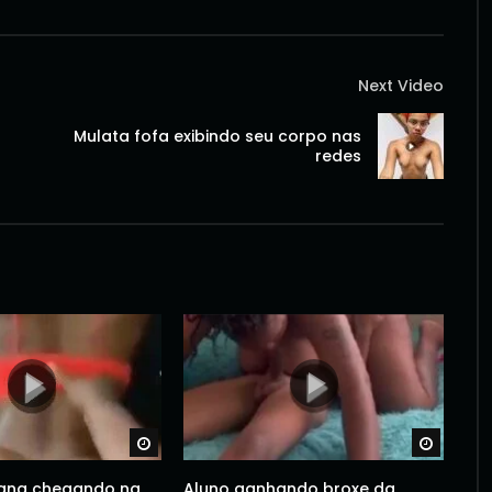
Next Video
Mulata fofa exibindo seu corpo nas
redes
Watch Later
Watch 
ana chegando na
Aluno ganhando broxe da