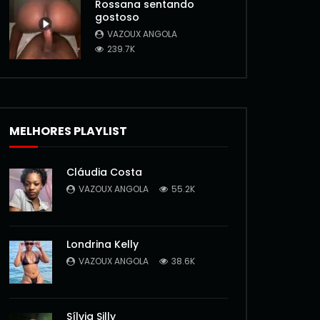
Rossana sentando
gostoso
VAZOUX ANGOLA
239.7K
MELHORES PLAYLIST
Cláudia Costa
VAZOUX ANGOLA
55.2K
Londrina Kelly
VAZOUX ANGOLA
38.6K
Sílvia Silly