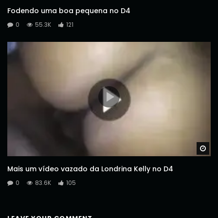
Fodendo uma boa pequena no D4
0
55.3K
121
Wa
Mais um vídeo vazado da Londrina Kelly no D4
0
83.6K
105