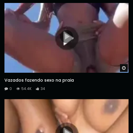
Wa
Vazados fazendo sexo na praia
0
54.4K
34