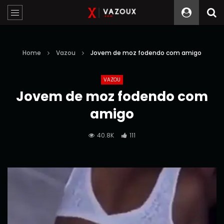
Home
Vazou
Jovem de moz fodendo com amigo
VAZOU
Jovem de moz fodendo com
amigo
40.8K
111
Reprodutor
de
vídeo