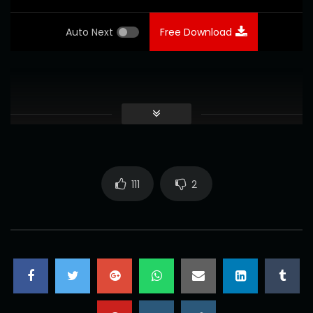
Auto Next
Free Download
111
2