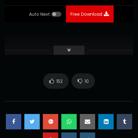
Auto Next
Free Download
152
10