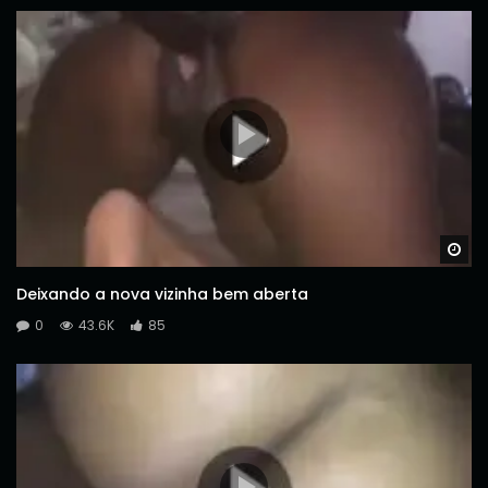
Wa
Deixando a nova vizinha bem aberta
0
43.6K
85