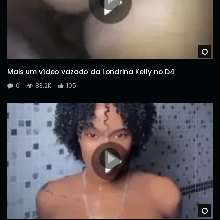
Wa
Mais um vídeo vazado da Londrina Kelly no D4
0
83.2K
105
Wa