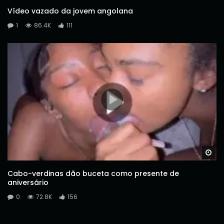
Vídeo vazado da jovem angolana
1
86.4K
111
Wa
Cabo-verdinas dão buceta como presente de
aniversário
0
72.8K
156