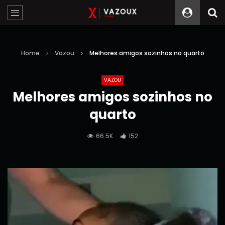
Home
Vazou
Melhores amigos sozinhos no quarto
VAZOU
Melhores amigos sozinhos no
quarto
66.5K
152
Reprodutor
de
vídeo