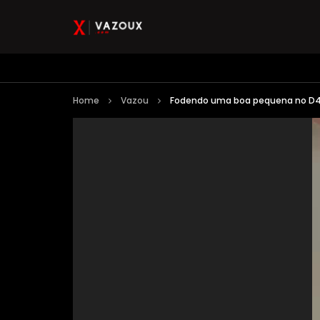
Home
Vazou
Fodendo uma boa pequena no D
Reprodutor
de
vídeo