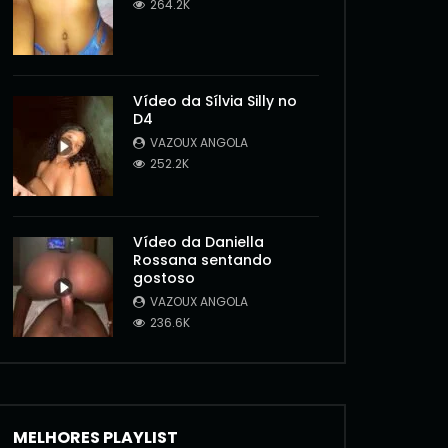
264.2K
Vídeo da Sílvia Silly no
D4
VAZOUX ANGOLA
252.2K
Vídeo da Daniella
Rossana sentando
gostoso
Later
VAZOUX ANGOLA
236.6K
MELHORES PLAYLIST