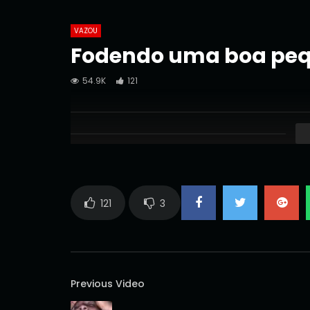
VAZOU
Fodendo uma boa peq
54.9K
121
121
3
Previous Video