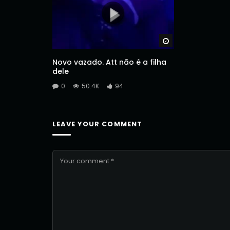
Watch Later
Novo vazado. Att não é a filha
dele
0
50.4K
94
LEAVE YOUR COMMENT