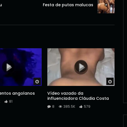
u
Festa de putas malucas
Watch Later
Watch 
entos angolanos
Vídeo vazado da
influenciadora Cláudia Costa
K
81
8
385.5K
579