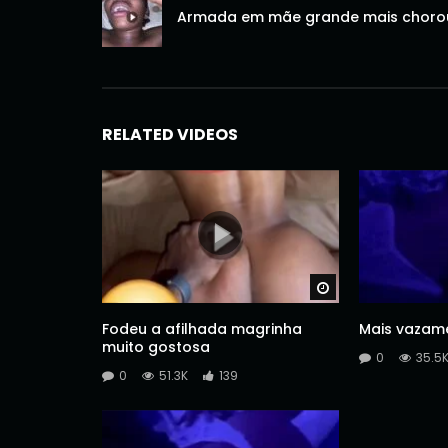
Armada em mãe grande mais choro
RELATED VIDEOS
Watch Later
Fodeu a afilhada magrinha
Mais vazam
muito gostosa
0
35.5
0
51.3K
139