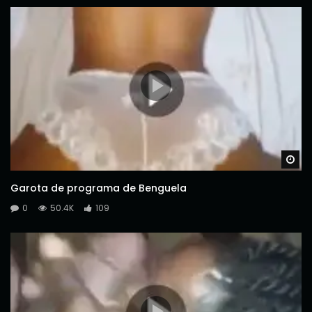
Wa
Garota de programa de Benguela
0
50.4K
109