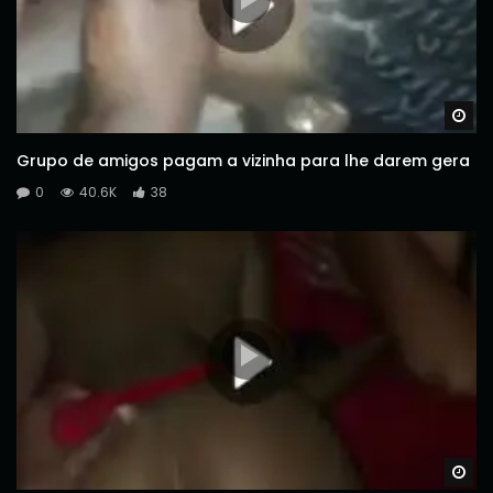
Wa
Grupo de amigos pagam a vizinha para lhe darem gera
0
40.6K
38
Wa