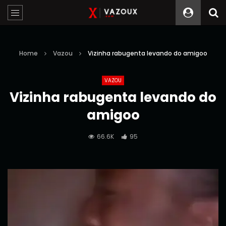
Home
Vazou
Vizinha rabugenta levando do amigoo
VAZOU
Vizinha rabugenta levando do
amigoo
66.6K
95
Reprodutor
de
vídeo