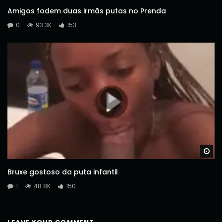
Amigos fodem duas irmãs putas no Prenda
0
93.3K
153
Wa
Bruxe gostoso da puta infantil
1
48.8K
150