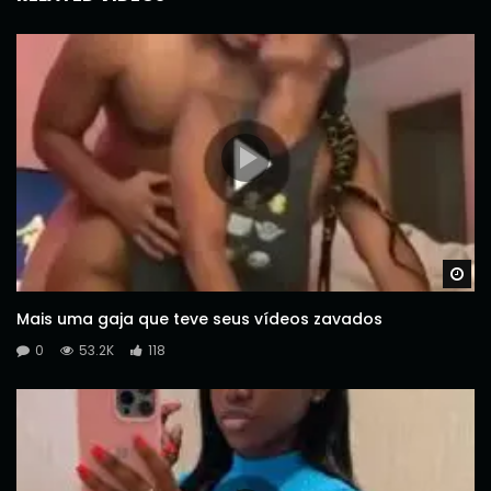
Wa
Mais uma gaja que teve seus vídeos zavados
0
53.2K
118