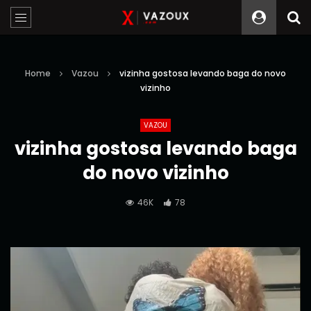
Home
Vazou
vizinha gostosa levando baga do novo
vizinho
VAZOU
vizinha gostosa levando baga
do novo vizinho
46K
78
Reprodutor
de
vídeo