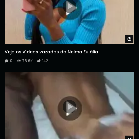
Wa
Veja os vídeos vazados da Nelma Eulália
0
78.6K
142