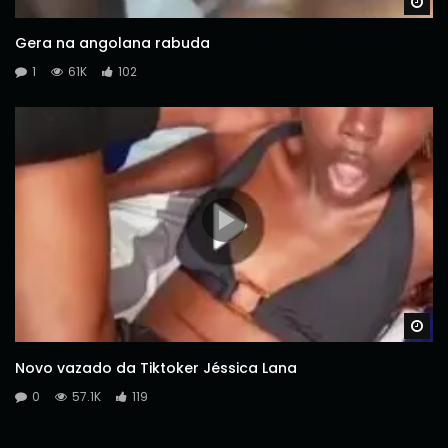
Wa
Gera na angolana rabuda
1
61K
102
Wa
Novo vazado da Tiktoker Jéssica Lana
0
57.1K
119