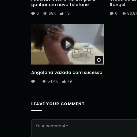
ganhar um novo telefone
Rangel
0
68K
113
0
86.8
Watch Later
Angolana vazada com sucesso
1
54.4K
79
LEAVE YOUR COMMENT