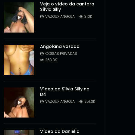
Veja o vídeo da cantora
Sílvia Silly
VAZOUX ANGOLA
310K
Angolana vazada
COISAS PRIVADAS
263.3K
Vídeo da Sílvia Silly no
D4
VAZOUX ANGOLA
251.3K
Later
Vídeo da Daniella