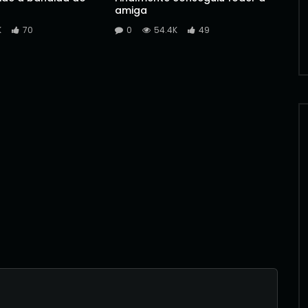
amiga
K
70
0
54.4K
49