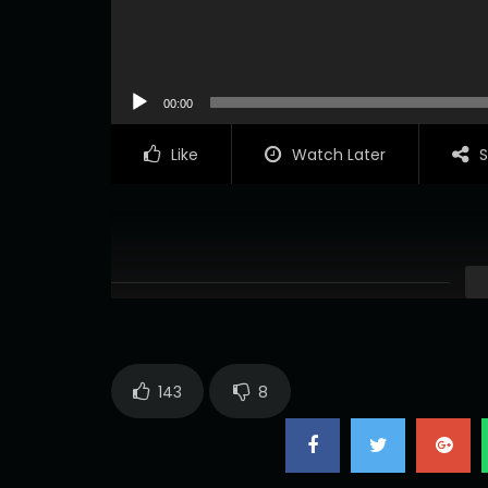
00:00
Like
Watch Later
S
143
8