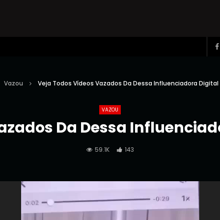
Vazou
Veja Todos Vídeos Vazados Da Dessa Influenciadora Digita
VAZOU
azados Da Dessa Influenciad
59.1K
143
Reprodutor
de
vídeo