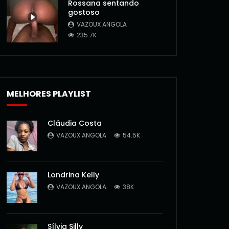
Rossana sentando
gostoso
VAZOUX ANGOLA
235.7K
MELHORES PLAYLIST
Cláudia Costa
VAZOUX ANGOLA
54.5K
Londrina Kelly
VAZOUX ANGOLA
38K
Sílvia Silly