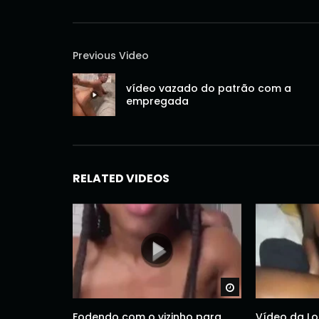
Previous Video
vídeo vazado do patrão com a
empregada
RELATED VIDEOS
Watch Later
Fodendo com o vizinho para
Vídeo da Lo