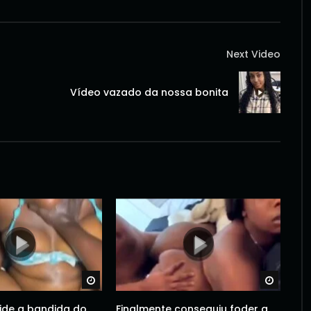
Next Video
Vídeo vazado da nossa bonita
Watch Later
Watch 
ide a bandida do
Finalmente conseguiu foder a