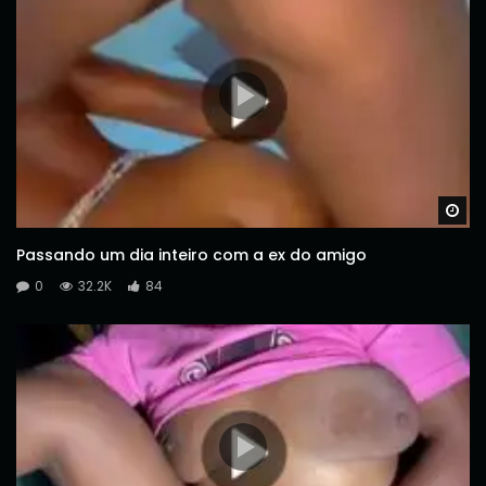
Wa
Passando um dia inteiro com a ex do amigo
0
32.2K
84