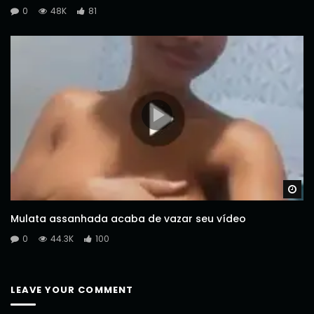
0
48K
81
Wa
Mulata assanhada acaba de vazar seu vídeo
0
44.3K
100
LEAVE YOUR COMMENT