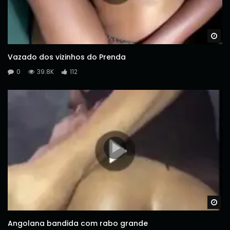
Wa
Vazado dos vizinhos do Prenda
0
39.8K
112
Wa
Angolana bandida com rabo grande