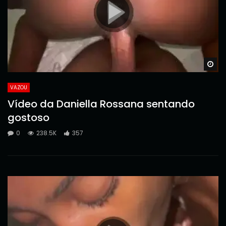
Wa
VAZOU
Vídeo da Daniella Rossana sentando
gostoso
0
238.5K
357