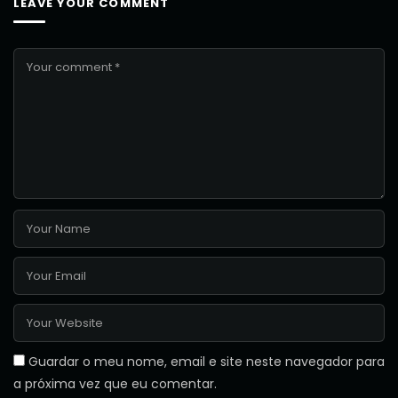
LEAVE YOUR COMMENT
Guardar o meu nome, email e site neste navegador para
a próxima vez que eu comentar.