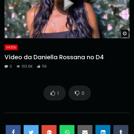
Wa
VAZOU
Vídeo da Daniella Rossana no D4
0
103.6K
119
1
0