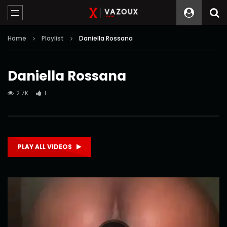
Home
Playlist
Daniella Rossana
Daniella Rossana
2.7K
1
PLAY ALL VIDEOS