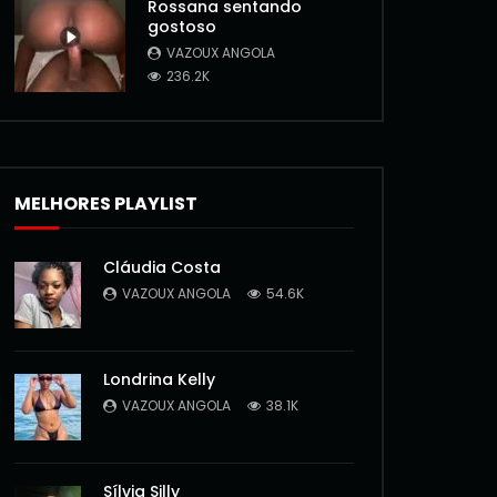
Rossana sentando
gostoso
VAZOUX ANGOLA
236.2K
MELHORES PLAYLIST
Cláudia Costa
VAZOUX ANGOLA
54.6K
Londrina Kelly
VAZOUX ANGOLA
38.1K
Sílvia Silly