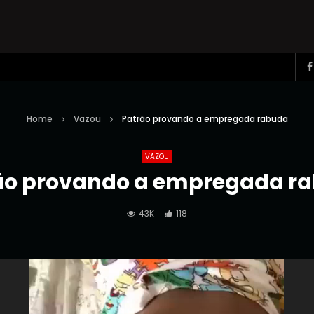
Home
Vazou
Patrão provando a empregada rabuda
VAZOU
ão provando a empregada r
43K
118
Reprodutor
de
vídeo