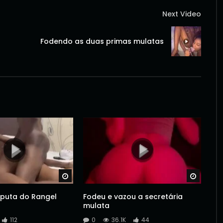
Next Video
Fodendo as duas primas mulatas
Watch Later
Watch 
puta do Rangel
Fodeu e vazou a secretária
mulata
112
0
36.1K
44