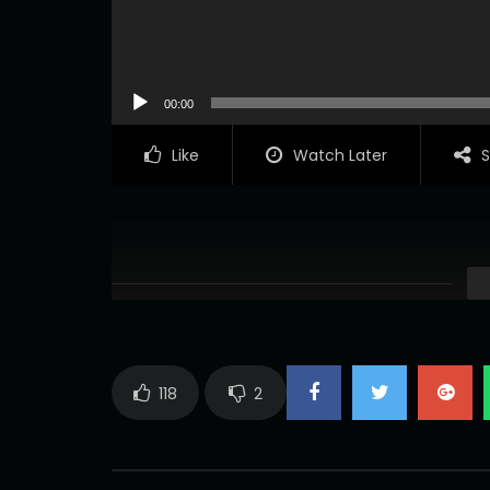
00:00
Like
Watch Later
S
118
2