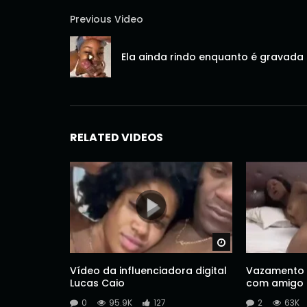
Previous Video
Ela ainda rindo enquanto é gravada
RELATED VIDEOS
Watch Later
Vídeo da influenciadora digital
Vazamento 
Lucas Caio
com amigo
0
95.9K
127
2
63K