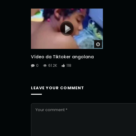
Watch Later
Vídeo da Tiktoker angolana
0
61.2K
118
LEAVE YOUR COMMENT