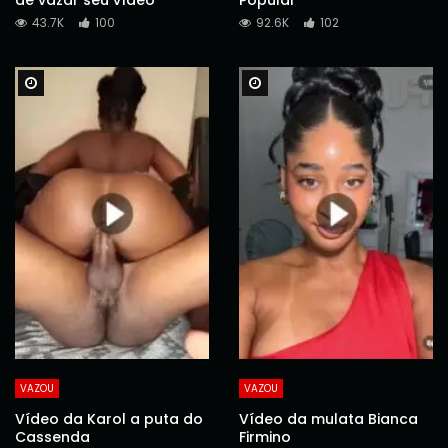
43.7K
100
92.6K
102
Watch Later
Watch Later
VAZOU
VAZOU
Vídeo da Karol a puta do
Vídeo da mulata Bianca
Cassenda
Firmino