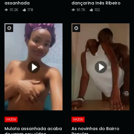
assanhada
dançarina Inês Ribeiro
111.2K
178
91.7K
132
Watch Later
Watch Later
VAZOU
VAZOU
Mulata assanhada acaba
As novinhas do Bairro
de vazar seu vídeo
Popular