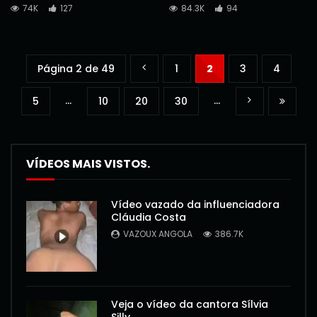
74K
127
84.3K
94
Página 2 de 49
1
2
3
4
...
...
5
10
20
30
VÍDEOS MAIS VISTOS.
Vídeo vazado da influenciadora
Cláudia Costa
VAZOUX ANGOLA
386.7K
Veja o vídeo da cantora Sílvia
Silly