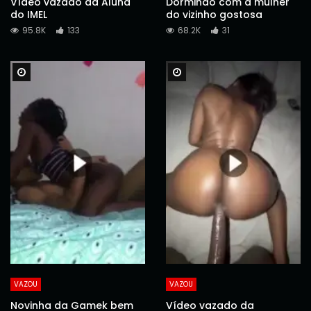
Vídeo vazado da Aluna
Dormindo com a mulher
do IMEL
do vizinho gostosa
95.8K
133
68.2K
31
Watch Later
Watch Later
VAZOU
VAZOU
Novinha da Gamek bem
Vídeo vazado da