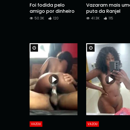
Foi fodida pelo
Vazaram mais um
amigo por dinheiro
puta da Ranjel
50.3K
120
41.3K
115
Watch Later
Watch Later
VAZOU
VAZOU