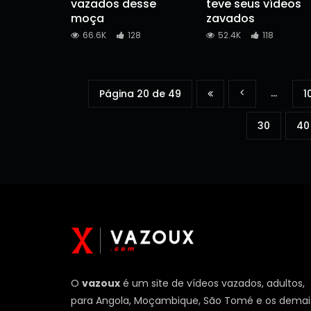
vazados desse
teve seus vídeos
moça
zavados
66.6K
128
52.4K
118
...
Página 20 de 49
1
30
40
O
vazoux
é um site de vídeos vazados, adultos,
para Angola, Moçambique, São Tomé e os demai