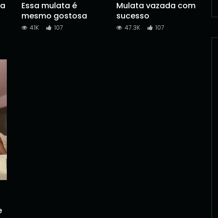
na
Essa mulata é
Mulata vazada com
mesmo gostosa
sucesso
41K
107
47.3K
107
e