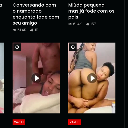
a
Conversando com
Miúda pequena
o namorado
mas já fode com os
enquanto fode com
pais
seu amigo
61.4K
157
51.4K
111
Watch Later
Watch Later
VAZOU
VAZOU