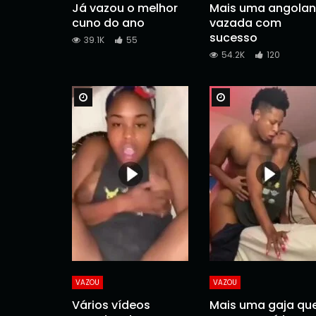
Já vazou o melhor
Mais uma angola
cuno do ano
vazada com
sucesso
39.1K
55
54.2K
120
Watch Later
Watch Later
VAZOU
VAZOU
Vários vídeos
Mais uma gaja qu