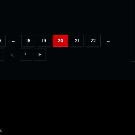
...
...
0
18
19
20
21
22
...
s