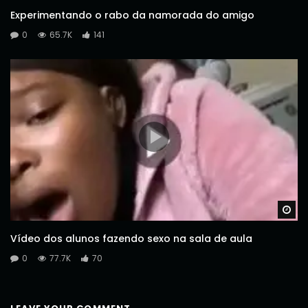
Experimentando o rabo da namorada do amigo
0
65.7K
141
Wa
Vídeo dos alunos fazendo sexo na sala de aula
0
77.7K
70