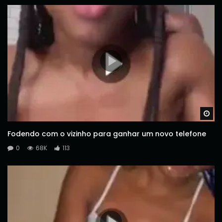
Wa
Fodendo com o vizinho para ganhar um novo telefone
0
68K
113