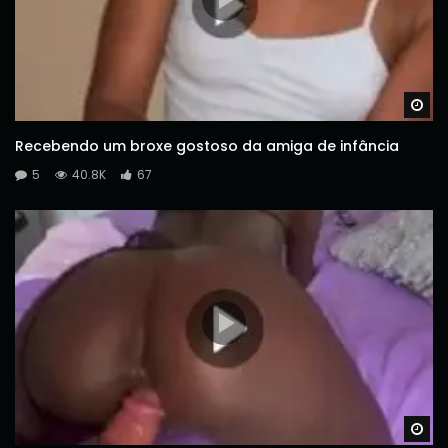
Wa
Recebendo um broxe gostoso da amiga de infância
5
40.8K
67
Wa