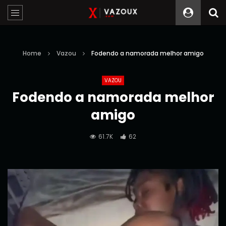
Home
Vazou
Fodendo a namorada melhor amigo
VAZOU
Fodendo a namorada melhor
amigo
61.7K
62
Reprodutor
de
vídeo