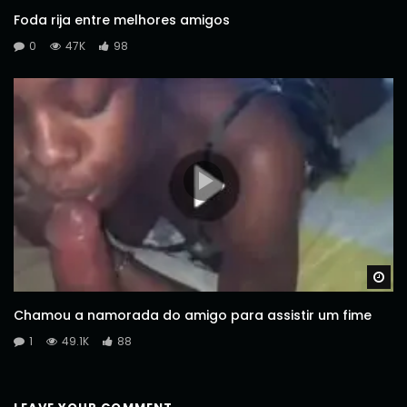
Foda rija entre melhores amigos
0
47K
98
Wa
Chamou a namorada do amigo para assistir um fime
1
49.1K
88