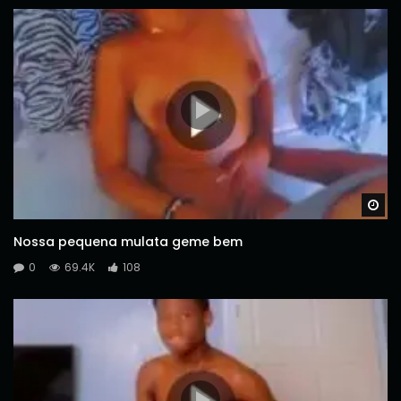
Wa
Nossa pequena mulata geme bem
0
69.4K
108