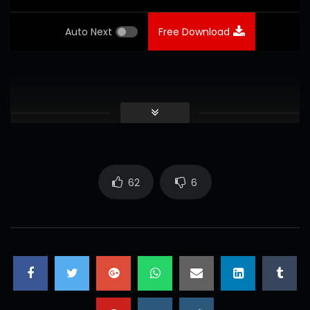
Auto Next
Free Download
62
6