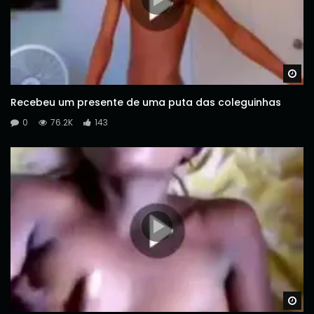
Wa
Recebeu um presente de uma puta das coleguinhas
0
76.2K
143
Wa