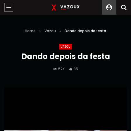
Home
Vazou
Dando depois da festa
VAZOU
Dando depois da festa
52K
35