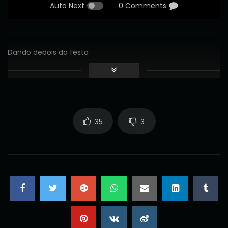
Auto Next
0 Comments
Dando depois da festa
35
3