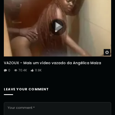
Wa
VAZOUX – Mais um vídeo vazado da Angélica Maiza
0
70.4K
11.9K
LEAVE YOUR COMMENT