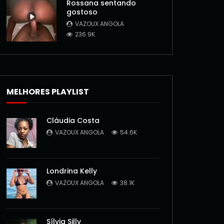
Rossana sentando
gostoso
VAZOUX ANGOLA
236.9K
MELHORES PLAYLIST
Cláudia Costa
VAZOUX ANGOLA
54.6K
Londrina Kelly
VAZOUX ANGOLA
38.1K
Sílvia Silly