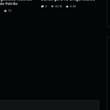
 do Patrão
0
43.1K
4.4K
K
70