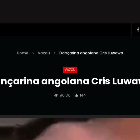
Home
Vazou
Dançarina angolana Cris Luwawa
VAZOU
nçarina angolana Cris Luw
96.3K
144
Reprodutor
de
vídeo