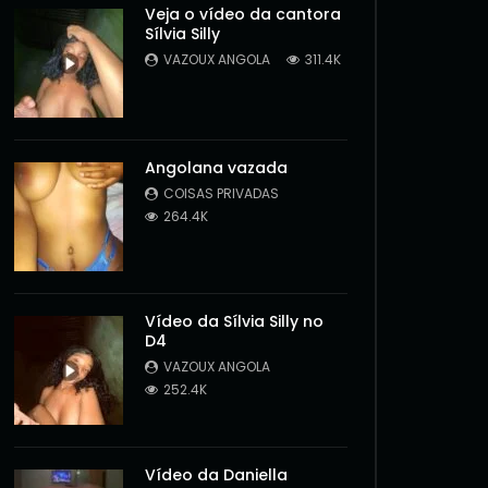
Veja o vídeo da cantora
Sílvia Silly
VAZOUX ANGOLA
311.4K
Angolana vazada
COISAS PRIVADAS
264.4K
Vídeo da Sílvia Silly no
D4
VAZOUX ANGOLA
252.4K
Later
Vídeo da Daniella