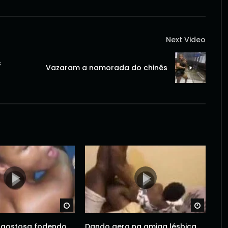
Next Video
s
Vazaram a namorada do chinês
Watch Later
Watch 
gostosa fodendo
Dando gera na amiga lésbica