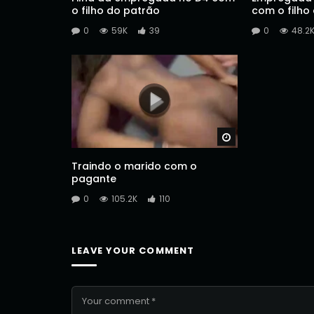
o filho do patrão
com o filho
0
59K
39
0
48.2
Watch Later
Traindo o marido com o
pagante
0
105.2K
110
LEAVE YOUR COMMENT