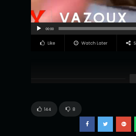
00:00
Like
Watch Later
S
144
8