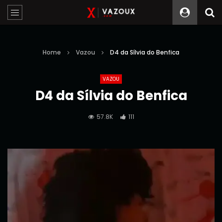
Home
Vazou
D4 da Sílvia do Benfica
VAZOU
D4 da Sílvia do Benfica
57.8K
111
Reprodutor
de
vídeo