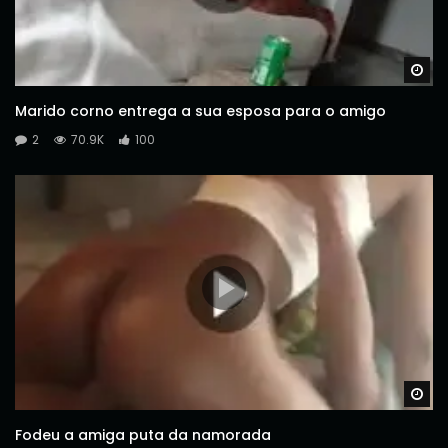
Wa
Marido corno entrega a sua esposa para o amigo
2
70.9K
100
Wa
Fodeu a amiga puta da namorada