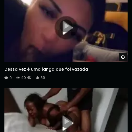
Wa
Dessa vez é uma langa que foi vazada
0
40.4K
89