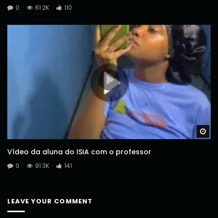
0
61.2K
110
Wa
Vídeo da aluna do ISIA com o professor
0
91.3K
141
LEAVE YOUR COMMENT