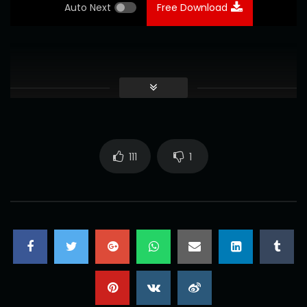
Auto Next
Free Download
111
1