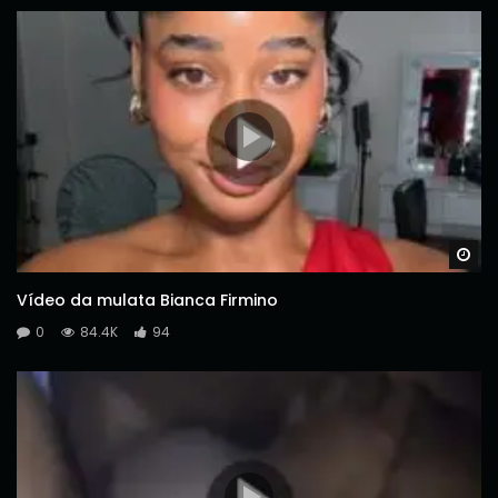
Wa
Vídeo da mulata Bianca Firmino
0
84.4K
94