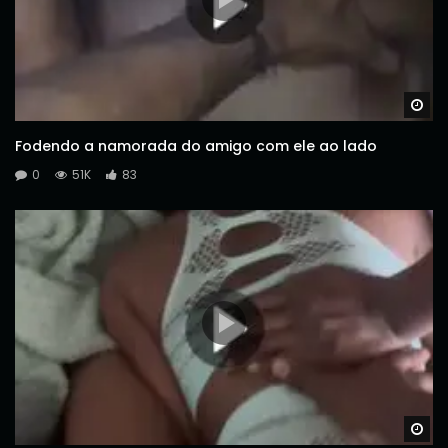
Wa
Fodendo a namorada do amigo com ele ao lado
0
51K
83
Wa