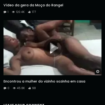
Vídeo da gera da Moça do Rangel
1
120.4K
177
Wa
Encontrou a mulher do vizinho sozinha em casa
0
45.8K
98