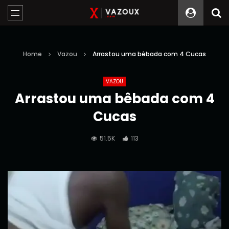
Home
Vazou
Arrastou uma bêbada com 4 Cucas
VAZOU
Arrastou uma bêbada com 4
Cucas
51.5K
113
Reprodutor
de
vídeo