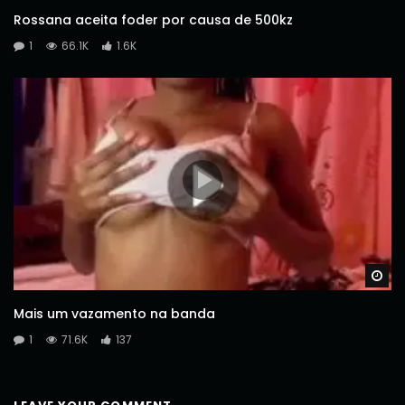
Rossana aceita foder por causa de 500kz
1
66.1K
1.6K
Wa
Mais um vazamento na banda
1
71.6K
137