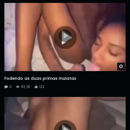
Wa
Fodendo as duas primas mulatas
0
92.2K
122