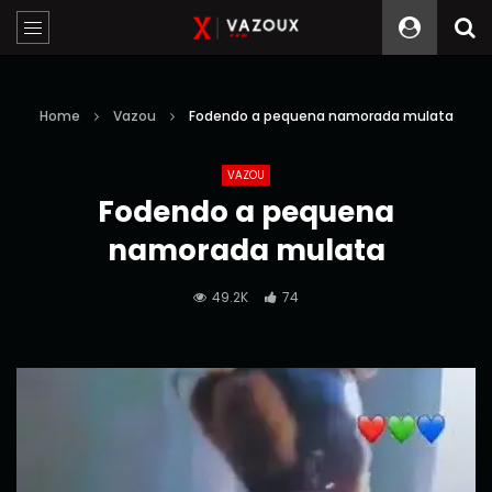
Home
Vazou
Fodendo a pequena namorada mulata
VAZOU
Fodendo a pequena
namorada mulata
49.2K
74
Reprodutor
de
vídeo