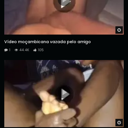
Wa
Vídeo moçambicana vazada pelo amigo
1
44.4K
105
Wa