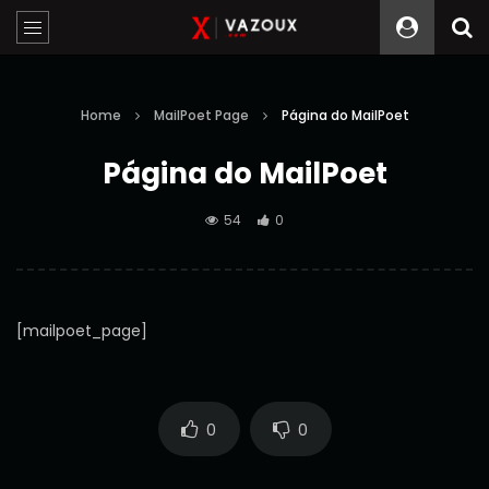
Home
MailPoet Page
Página do MailPoet
Página do MailPoet
54
0
[mailpoet_page]
0
0