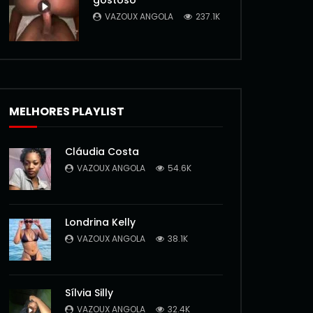
gostoso
VAZOUX ANGOLA
237.1K
MELHORES PLAYLIST
Cláudia Costa
VAZOUX ANGOLA
54.6K
Londrina Kelly
VAZOUX ANGOLA
38.1K
Sílvia Silly
VAZOUX ANGOLA
32.4K