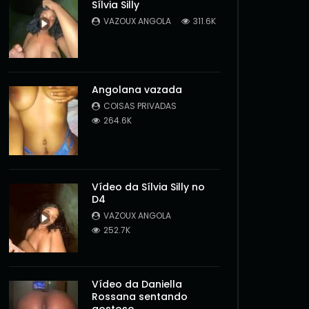
Sílvia Silly
VAZOUX ANGOLA
311.6K
Angolana vazada
COISAS PRIVADAS
264.6K
Vídeo da Sílvia Silly no
D4
VAZOUX ANGOLA
252.7K
Vídeo da Daniella
Rossana sentando