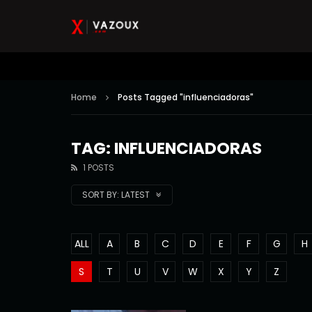
Home
Posts Tagged "influenciadoras"
TAG: INFLUENCIADORAS
1 POSTS
SORT BY:
LATEST
ALL
A
B
C
D
E
F
G
H
S
T
U
V
W
X
Y
Z