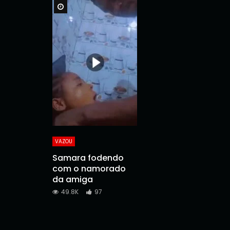
Watch Later
VAZOU
Samara fodendo
com o namorado
da amiga
49.8K
97