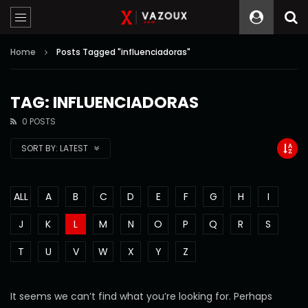
Home
Posts Tagged "influenciadoras"
TAG: INFLUENCIADORAS
0 POSTS
SORT BY:
LATEST
ALL
A
B
C
D
E
F
G
H
I
J
K
L
M
N
O
P
Q
R
S
T
U
V
W
X
Y
Z
It seems we can’t find what you’re looking for. Perhaps