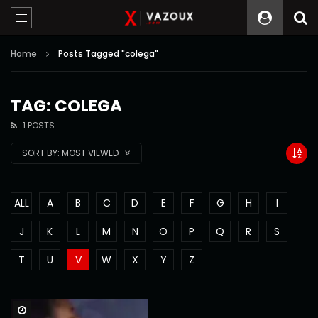
Home
Posts Tagged "colega"
TAG: COLEGA
1 POSTS
SORT BY:
MOST VIEWED
ALL
A
B
C
D
E
F
G
H
I
J
K
L
M
N
O
P
Q
R
S
T
U
V
W
X
Y
Z
Watch Later