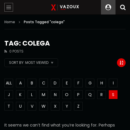
Home
Posts Tagged "colega"
TAG: COLEGA
0 POSTS
SORT BY:
MOST VIEWED
ALL
A
B
C
D
E
F
G
H
I
J
K
L
M
N
O
P
Q
R
S
T
U
V
W
X
Y
Z
It seems we can’t find what you’re looking for. Perhaps