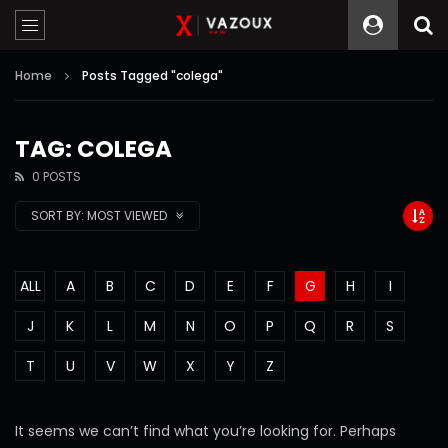
Home
Posts Tagged "colega"
TAG: COLEGA
0 POSTS
SORT BY:
MOST VIEWED
ALL
A
B
C
D
E
F
G
H
I
J
K
L
M
N
O
P
Q
R
S
T
U
V
W
X
Y
Z
It seems we can’t find what you’re looking for. Perhaps