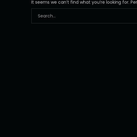
It seems we can’t find what you’re looking for. P