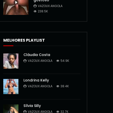
gostoso
VAZOUX ANGOLA
238.5K
MELHORES PLAYLIST
Cláudia Costa
VAZOUX ANGOLA
54.9K
Londrina Kelly
VAZOUX ANGOLA
38.4K
Sílvia Silly
VAZOUX ANGOLA
32.7K