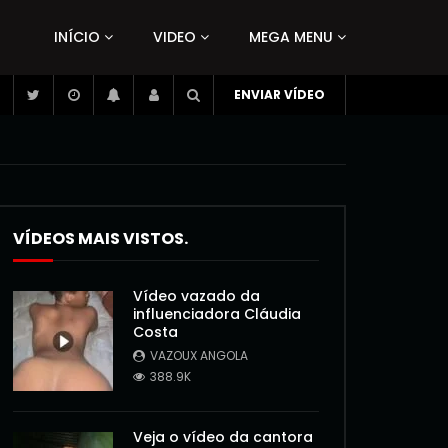
INÍCIO
VIDEO
MEGA MENU
ENVIAR VÍDEO
VÍDEOS MAIS VISTOS.
Vídeo vazado da
influenciadora Cláudia
Costa
VAZOUX ANGOLA
388.9K
Veja o vídeo da cantora